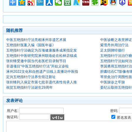
随机推荐
中医五绝指针疗法亮相涿州非遗艺术展
中医诊断之表里辨证
五绝指针医案入编《国医年鉴》
紫雪丹外用治疗法
五绝指针疗法确定为百项健康服务成果指定发
足太阴脾经循行
五绝指针中医研究院涿州联络处在松林店镇成
五绝指针疗法治疗糖
张剑锋受邀中国当代名医栏目录制节目
五绝指针疗法如何治
非遗项目“中医五绝指针疗法”开始义诊啦
李国勇用五绝指针治
涿州2022文化和自然遗产日线上直播访中医指
胆囊结石CT影像有
定兴五绝指针疗法养生馆迁新址
苇管灸治疗周围性面
张剑锋列入保定市第七批非遗代表性传承人推
中医脉诊之牢脉
祝贺五绝指针疗法诞生29周年
姜纪云取得五绝指针
发表评论
用户名:
密码:
验证码:
匿名发表