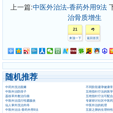
上一篇:
中医外治法-香药外用9法
治骨质增生
21
来顶一下
返回首页
随机推荐
中药外洗治面瘫
不同阶段避孕健康常
中医外治防痱子
五绝指针疗法的医学
荔枝草外敷治疖痈
五绝指针疗法可配合
中医外治流行性腮腺炎
专家研讨社区中医药
仙人掌外洗治外痔
中医外治的机理
中医外治法-香药外用9法
五脏之脾的生理特性