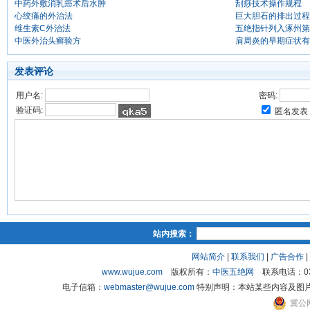
中药外敷消乳癌术后水肿
刮痧技术操作规程
心绞痛的外治法
巨大胆石的排出过程
维生素C外治法
五绝指针列入涿州第
中医外治头癣验方
肩周炎的早期症状有
发表评论
用户名:
密码:
验证码:
匿名发表
站内搜索：
网站简介
|
联系我们
|
广告合作
|
www.wujue.com
版权所有：
中医五绝网
联系电话：03
电子信箱：
webmaster@wujue.com
特别声明：本站某些内容及图
冀公网