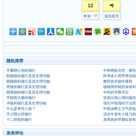
12
来顶一下
返回首页
随机推荐
手厥阴心包经循行
中医网提示您：握住
阳跷脉的循行及其生理功能
怀孕多久用早孕试纸
阴跷脉的循行及其生理功能
敷药技术操作规程
带脉的循行及其生理功能
植物类药材的采收时
阴维脉的循行及其生理功能
中药的升降浮沉
手阳明大肠经循行
容易出现心理问题的
冲脉的循行及其生理功能
张氏中医指针疗法亮
什么是奇经八脉？
中医诊断之卫气营血
手少阴心经循行
适合中老年人练习的
十二经筋的循行
肩周炎的早期症状有
发表评论