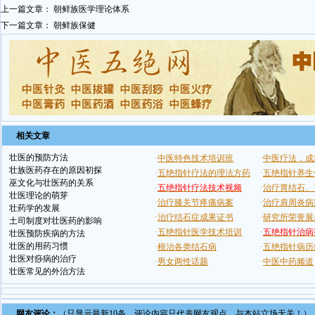
上一篇文章：
朝鲜族医学理论体系
下一篇文章：
朝鲜族保健
相关文章
壮医的预防方法
壮族医药存在的原因初探
巫文化与壮医药的关系
壮医理论的萌芽
壮药学的发展
土司制度对壮医药的影响
壮医预防疾病的方法
壮医的用药习惯
壮医对痧病的治疗
壮医常见的外治方法
网友评论：
（只显示最新10条。评论内容只代表网友观点，与本站立场无关！