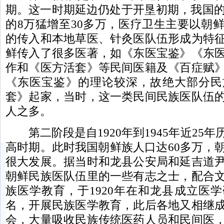
期。这一时期延边仍处于开垦初期，我国的朝
的8万猛增至30多万，医疗卫生主要以朝
的传入和本地草医、针灸医队伍形成为特
鲜传入了很多医著，如《东医宝鉴》《东
作和《医方活套》等民间医籍及《百症赋
《东医宝鉴》的理论较深，故绝大部分民
套》起家，当时，这一类民间民族医队伍
人之多。
第二阶段是自1920年到1945年近25
高时期。此时我国朝鲜族人口达60多万，
很大发展。据当时和龙县公安局和延吉道
朝鲜民族医队伍里的一些有志之士，配合
族医学教育，于1920年在和龙县成立医学
名，开展民族医学教育，此后各地又相继
会，大量吸收民族传统医药人员和民间医