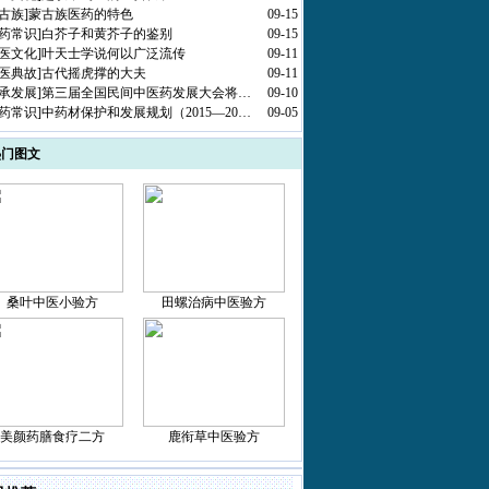
古族
]
蒙古族医药的特色
09-15
药常识
]
白芥子和黄芥子的鉴别
09-15
医文化
]
叶天士学说何以广泛流传
09-11
医典故
]
古代摇虎撑的大夫
09-11
承发展
]
第三届全国民间中医药发展大会将…
09-10
药常识
]
中药材保护和发展规划（2015—20…
09-05
热门图文
桑叶中医小验方
田螺治病中医验方
美颜药膳食疗二方
鹿衔草中医验方