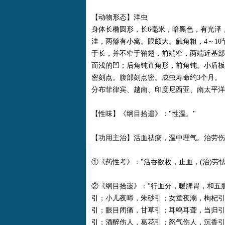
【动物形态】洋虫
身体长椭圆形，长6毫米，暗黑色，有光泽
洼，两僻有小窝。眼颇大。触角粗，4～1
于长，并不窄于鞘翅，前端窄，两端近基部
而浅的凹；后角钝直角形，前角钝。小盾板
密刻点。腹部刻点密。成虫寿命约3个月。
分布菲律宾、越南、印度尼西亚、南太平洋
【性味】《纲目拾遗》："性温。"
【功用主治】活血祛瘀，温中理气。治劳伤
①《药性考》："活吞数枚，止血，(治)劳怯
②《纲目拾遗》："行血分，暖脾胃，和五
引；小儿夜啼，朱砂引；女童夜溺，枸杞引
引；眼目闭痛，甘草引；耳鸣耳聋，当归引
引；酒醉伤人，葛花引；怒气伤人，沉香引