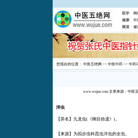
医学
网
健康
中
频道
健
您现在的位置：
中医五绝网
>>
中医中药
>>
中药
www.wujue.com
文章来源：
中医
洋虫
【异名】九龙虫(《纲目拾遗》)。
【来源】为拟步虫科昆虫洋虫的全虫。