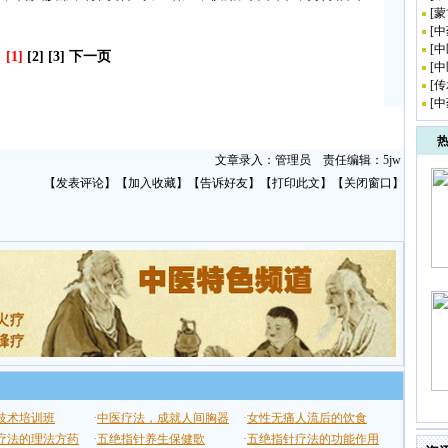
[
蒙
[
中
[
中
[1]
[2]
[3]
下一页
[
中
[
传
[
中
文章录入：管理员 责任编辑：5jw
【
发表评论
】【
加入收藏
】【
告诉好友
】【
打印此文
】【
关闭窗口
】