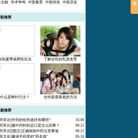
学文献
学术争鸣
中医教育
中医特色
中医历史
精彩推荐
炎热夏季谈两性生活
了解女性的乳房发育
什么是蜂针疗法？
女性延缓衰老的方法
最新推荐
药常识
]
中药的给药途径有哪些?
10-08
药常识
]
服中药时的忌口是怎么回事？
09-21
药常识
]
[图文]
正确熬制中药注意事项
09-21
医文化
]
趣谈中药里的“药名戏”
09-16