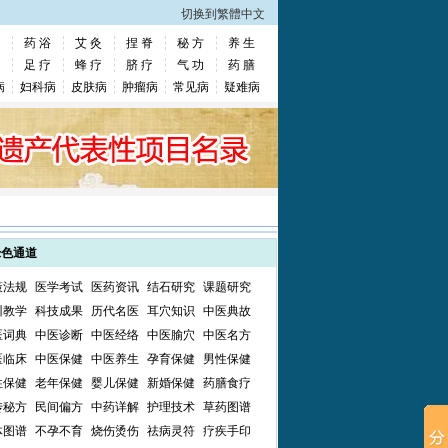
切换到繁體中文
药 浴
艾 灸
捏 脊
秘 方
养 生
足 疗
蜂 疗
脐 疗
气 功
药 膳
病
妇科病
皮肤病
肿瘤病
常见病
疑难病
绿色通道
策法规
医学考试
医药资讯
结石研究
课题研究
训教学
科技成果
历代名医
耳穴知识
中医典故
医词典
中医诊断
中医经络
中医腧穴
中医名方
医临床
中医保健
中医养生
孕育保健
男性保健
性保健
老年保健
婴儿保健
新婚保健
药膳食疗
传秘方
民间偏方
中药详解
护理技术
草药图谱
体图谱
不孕不育
烧伤烫伤
祛病灵符
疗疾手印