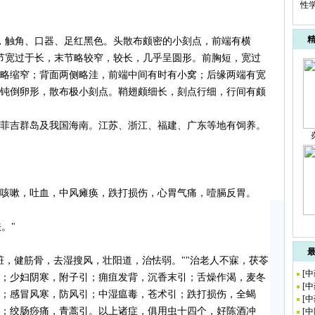
性
，触角、口器、足红黑色。头散布颇密的小刻点，前端有横
0节宽过于长，末节略较窄，较长，几乎呈圆形。前胸短，宽过
略缩窄；背面两侧略洼，前端中间有时有小窝；后缘两端有宽
钝倒卵形，散布极小刻点。鞘翅颇细长，刻点行细，行间有颇
菲吉群岛及我国海南。江苏、浙江、福建、广东等地有饲养。
咳嗽，吐血，中风瘫痪，跌打损伤，心胃气痛，噎膈反胃。
。"
脏，健筋骨，去湿搜风，壮阳道，治怯弱。""治老人不寐，茯苓
[
中
；少妇阴寒，附子引；痈疽发背，沉香末引；舌燥作渴，麦冬
[
中
；感冒风寒，防风引；中湿瘟毒，苍术引；跌打损伤，全蝎
[
中
；绞肠痧痛，青蒿引。以上诸症，俱用虫十四个，好陈酒冲
[
中