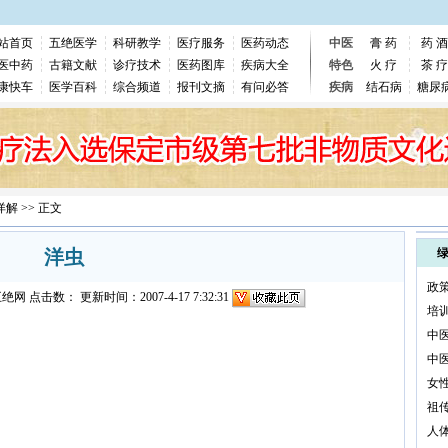
站首页
五绝医学
科研教学
医疗服务
医药动态
中医
膏 药
药 酒
医中药
古籍文献
诊疗技术
医药图库
疾病大全
特色
火 疗
茶 疗
康快车
医学百科
综合频道
报刊文摘
有问必答
疾病
结石病
糖尿
详解
>> 正文
洋虫
政
五绝网
点击数：
更新时间：2007-4-17 7:32:31
培
中
中
女
祖
人