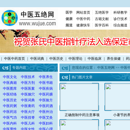
医学
网站首页
五绝医学
科研教学
健康
中医中药
古籍文献
诊疗技术
频道
健康快车
医学百科
综合频道
|
中医中药首页
|
中医词典
|
中医历史
|
中医理论
|
中医临床
|
养生保健
|
药
专题内容
您现在的位置：
中医五绝网
>>
中医
中医文化
中医技术
中医养生
热门图片文章
中医典籍
中医方剂
中医书籍
中医图库
中医医案
中医疾病
中医经络
中医腧穴
中医药膳
中医历史
中医词典
中医验方
中医药粥
中医膏药
中医药酒
中医药浴
中医火疗
中医外治
正确熬制中药注意事项
小暑节的
中医气功
中医捏脊
中医艾灸
中医内科
中医儿科
中医妇科
中医男性
中医女性
中医心理