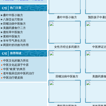
热门文章
桑叶中医小验方
桑叶中医小验方
预防孩子中暑
八脉交会穴歌诀
田螺治病中医验方
美颜药膳食疗二方
鹿衔草中医验方
黄精中医验方
羊年节气养生月历
两面针的功效与作用
女性月经过多药膳方
中医辨证
推荐阅读
中医文化的魅力所在
中医文化起源于中原
中医“岐黄”的来历
老年痴呆症的中医药治疗
田螺治病中医验方
美颜药膳
中医治疗硬皮病