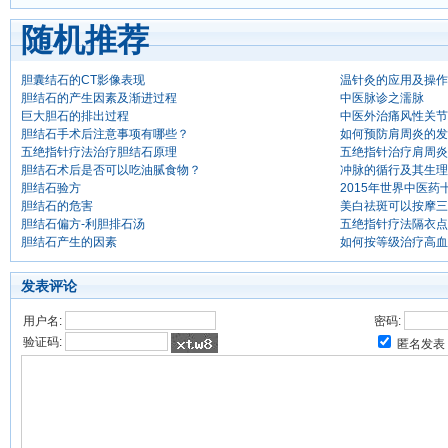
随机推荐
胆囊结石的CT影像表现
温针灸的应用及操作
胆结石的产生因素及渐进过程
中医脉诊之濡脉
巨大胆石的排出过程
中医外治痛风性关节
胆结石手术后注意事项有哪些？
如何预防肩周炎的发
五绝指针疗法治疗胆结石原理
五绝指针治疗肩周炎
胆结石术后是否可以吃油腻食物？
冲脉的循行及其生理
胆结石验方
2015年世界中医药
胆结石的危害
美白祛斑可以按摩三
胆结石偏方-利胆排石汤
五绝指针疗法隔衣点
胆结石产生的因素
如何按等级治疗高血
发表评论
用户名:
密码:
验证码:
匿名发表