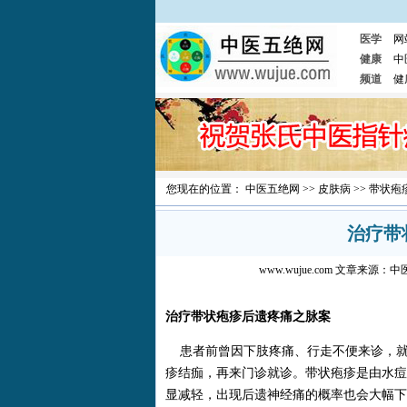
医学
网
健康
中
频道
健
您现在的位置：
中医五绝网
>>
皮肤病
>>
带状疱
治疗带
www.wujue.com
文章来源：
中
治疗带状疱疹后遗疼痛之脉案
患者前曾因下肢疼痛、行走不便来诊，就
疹结痂，再来门诊就诊。带状疱疹是由水痘
显减轻，出现后遗神经痛的概率也会大幅下