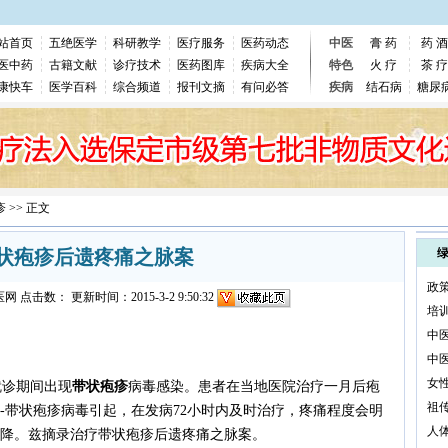
站首页
五绝医学
科研教学
医疗服务
医药动态
中医
膏 药
药 酒
医中药
古籍文献
诊疗技术
医药图库
疾病大全
特色
火 疗
茶 疗
康快车
医学百科
综合频道
报刊文摘
有问必答
疾病
结石病
糖尿
疹
>> 正文
状疱疹后遗疼痛之脉案
政
医网
点击数：
更新时间：2015-3-2 9:50:32
培
中
中
女
诊期间出现
带状疱疹
病毒感染。患者在当地医院治疗一月后疱
祖
-带状疱疹病毒引起，在发病72小时内及时治疗，疼痛程度会明
人
降。兹摘录治疗带状疱疹后遗疼痛之脉案。