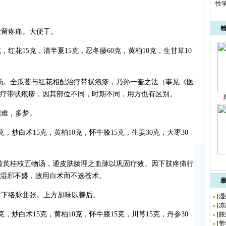
性
留疼痛。大便干。
，红花15克，清半夏15克，忍冬藤60克，黄柏10克，生甘草10
汤。全瓜蒌与红花相配治疗带状疱疹，乃孙一奎之法（事见《医
疗带状疱疹，因其部位不同，时期不同，用方也有区别。
难，多梦。
5克，炒白术15克，黄柏10克，怀牛膝15克，生姜30克，大枣30
黄芪桂枝五物汤，通皮肤腠理之血脉以巩固疗效。因下肢疼痛行
湿邪不盛，故用白术而不选苍术。
下络脉曲张。上方加味以善后。
[
湿
[
冻
，炒白术15克，黄柏10克，怀牛膝15克，川芎15克，丹参30
[
脓
[
带