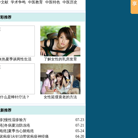
学文献
学术争鸣
中医教育
中医特色
中医历史
精彩推荐
炎热夏季谈两性生活
了解女性的乳房发育
什么是蜂针疗法？
女性延缓衰老的方法
最新推荐
疹
]
慢性湿疹验方
07-23
疮
]
冬病夏治防冻疮
07-21
疱疮
]
夏季当心脓疱疮
05-24
状疱疹
]
火针治带状疱疹神经痛
04-20