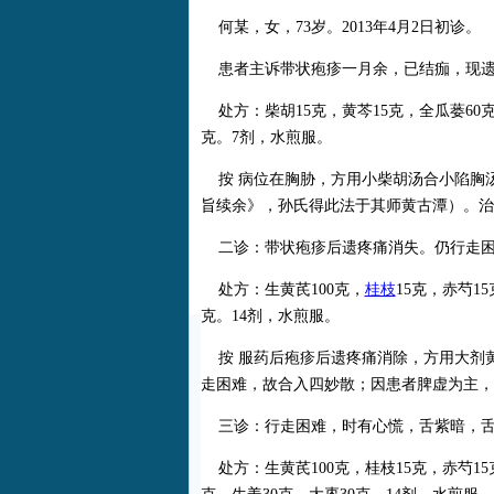
何某，女，73岁。2013年4月2日初诊。
患者主诉带状疱疹一月余，已结痂，现遗
处方：柴胡15克，黄芩15克，全瓜蒌60克
克。7剂，水煎服。
按 病位在胸胁，方用小柴胡汤合小陷胸
旨续余》，孙氏得此法于其师黄古潭）。治
二诊：带状疱疹后遗疼痛消失。仍行走困
处方：生黄芪100克，
桂枝
15克，赤芍1
克。14剂，水煎服。
按 服药后疱疹后遗疼痛消除，方用大剂
走困难，故合入四妙散；因患者脾虚为主，
三诊：行走困难，时有心慌，舌紫暗，舌
处方：生黄芪100克，桂枝15克，赤芍15克