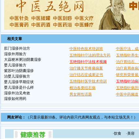
相关文章
肛门湿疹外治方
湿疹外用验方
大蒜粳米粥治阴囊湿疹
婴儿湿疹验方
紫苏叶治阴囊湿疹
治婴儿湿疹验方
婴儿湿疹早期症状
婴儿湿疹是什么样
湿疹外治见奇效
湿疹如何用药
网友评论：
（只显示最新10条。评论内容只代表网友观点，与本站立场无关！