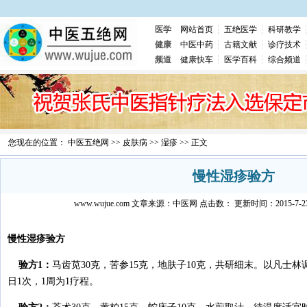
医学
网站首页
五绝医学
科研教学
健康
中医中药
古籍文献
诊疗技术
频道
健康快车
医学百科
综合频道
您现在的位置：
中医五绝网
>>
皮肤病
>>
湿疹
>> 正文
慢性湿疹验方
www.wujue.com
文章来源：
中医网
点击数：
更新时间：2015-7-23 
慢性湿疹验方
验方1：
马齿苋30克，苦参15克，地肤子10克，共研细末。以凡士
日1次，1周为1疗程。