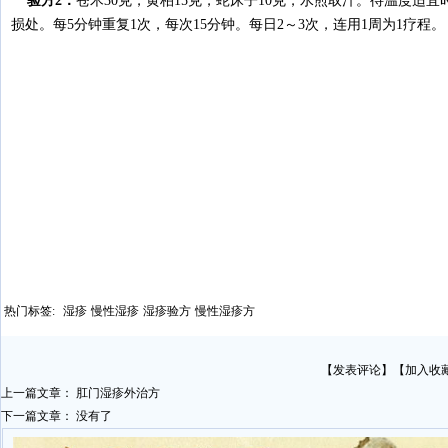
验方2：
苍术30克，黄柏15克，蛇床子10克，水煎取汁。待温度适
损处。每5分钟重复1次，每次15分钟。每日2～3次，连用1周为1疗程。
热门标签:
湿疹
慢性湿疹
湿疹验方
慢性湿疹方
【
发表评论
】【
加入收
上一篇文章：
肛门湿疹外治方
下一篇文章： 没有了