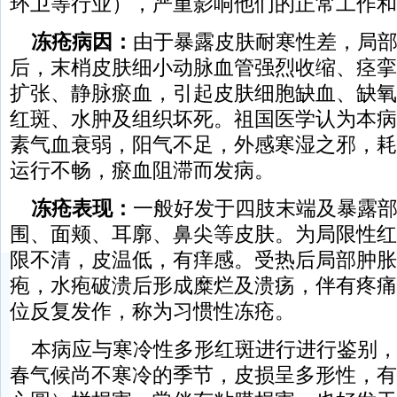
环卫等行业），严重影响他们的正常工作和
冻疮
病因：
由于暴露皮肤耐寒性差，局
后，末梢皮肤细小动脉血管强烈收缩、痉挛
扩张、静脉瘀血，引起皮肤细胞缺血、缺氧
红斑、水肿及组织坏死。祖国医学认为本病
素气血衰弱，阳气不足，外感寒湿之邪，耗
运行不畅，瘀血阻滞而发病。
冻疮
表现：
一般好发于四肢末端及暴露
围、面颊、耳廓、鼻尖等皮肤。为局限性红
限不清，皮温低，有痒感。受热后局部肿胀
疱，水疱破溃后形成糜烂及溃疡，伴有疼痛
位反复发作，称为习惯性冻疮。
本病应与寒冷性多形红斑进行进行鉴别，
春气候尚不寒冷的季节，皮损呈多形性，有