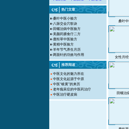
热门文章
桑叶中医小验方
桑叶中
八脉交会穴歌诀
田螺治病中医验方
美颜药膳食疗二方
鹿衔草中医验方
黄精中医验方
羊年节气养生月历
两面针的功效与作用
女性月经
推荐阅读
中医文化的魅力所在
中医文化起源于中原
中医“岐黄”的来历
老年痴呆症的中医药治疗
田螺治
中医治疗硬皮病