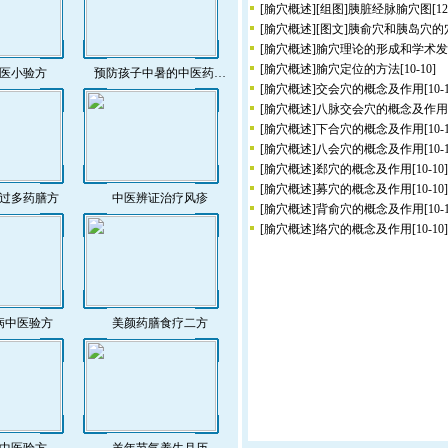
[
腧穴概述
]
[组图]
胰脏经脉腧穴图
[12
[
腧穴概述
]
[图文]
胰俞穴和胰岛穴的
[
腧穴概述
]
腧穴理论的形成和学术发
[
腧穴概述
]
腧穴定位的方法
[10-10]
医小验方
预防孩子中暑的中医药…
[
腧穴概述
]
交会穴的概念及作用
[10-
[
腧穴概述
]
八脉交会穴的概念及作用
[
腧穴概述
]
下合穴的概念及作用
[10-
[
腧穴概述
]
八会穴的概念及作用
[10-
[
腧穴概述
]
郄穴的概念及作用
[10-10]
[
腧穴概述
]
募穴的概念及作用
[10-10]
过多药膳方
中医辨证治疗风疹
[
腧穴概述
]
背俞穴的概念及作用
[10-
[
腧穴概述
]
络穴的概念及作用
[10-10]
病中医验方
美颜药膳食疗二方