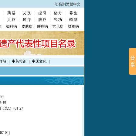
切换到繁體中文
药 浴
艾 灸
捏 脊
秘 方
养 生
足 疗
蜂 疗
脐 疗
气 功
药 膳
病
妇科病
皮肤病
肿瘤病
常见病
疑难病
详解
|
中药常识
|
中医文化
|
19]
4-18]
于记忆）
[01-27]
[07-04]