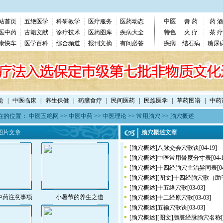
站首页
五绝医学
科研教学
医疗服务
医药动态
中医
膏 药
药 酒
医中药
古籍文献
诊疗技术
医药图库
疾病大全
特色
火 疗
茶 疗
康快车
医学百科
综合频道
报刊文摘
有问必答
疾病
结石病
糖尿
论
|
中医临床
|
养生保健
|
药膳食疗
|
民间医药
|
民族医学
|
草药图谱
|
中药
在的位置：
中医五绝网
>>
中医中药
>>
中医理论
>>
常用腧穴
>>
腧穴概述
图片文章
腧穴概述文章
[
腧穴概述
]
八脉交会穴歌诀
[04-19]
[
腧穴概述
]
中医常用骨度分寸表
[04-
[
腧穴概述
]
十四经腧穴主治异同表
[0
[
腧穴概述
]
[图文]
十四经腧穴歌（助
[
腧穴概述
]
十五络穴歌
[03-03]
中药注意事项
小暑节的养生之道
[
腧穴概述
]
十二经原穴歌
[03-03]
[
腧穴概述
]
五输穴歌诀
[03-03]
[
腧穴概述
]
[图文]
胰脏经脉腧穴名称