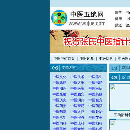
医学
网
健康
中
频道
健
|
中医中药首页
|
中医词典
|
中医历史
|
中医理
专题内容
您现
中医文化
中医技术
中医养生
热门
中医典籍
中医方剂
中医书籍
中医图库
中医医案
中医疾病
中医经络
中医腧穴
中医药膳
中医历史
中医词典
中医验方
中医药粥
中医膏药
中医药酒
中医药浴
中医火疗
中医外治
正确熬制
中医气功
中医捏脊
中医艾灸
中医内科
中医儿科
中医妇科
中医男性
中医女性
中医心理