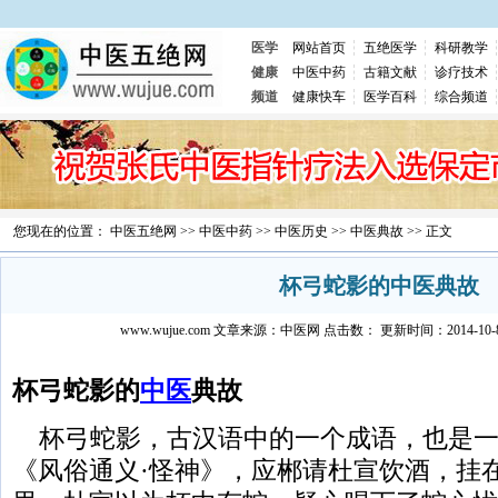
医学
网站首页
五绝医学
科研教学
健康
中医中药
古籍文献
诊疗技术
频道
健康快车
医学百科
综合频道
您现在的位置：
中医五绝网
>>
中医中药
>>
中医历史
>>
中医典故
>> 正文
杯弓蛇影的中医典故
www.wujue.com
文章来源：
中医网
点击数：
更新时间：2014-10-8 
杯弓蛇影的
中医
典故
杯弓蛇影，古汉语中的一个成语，也是一
《风俗通义·怪神》，应郴请杜宣饮酒，挂