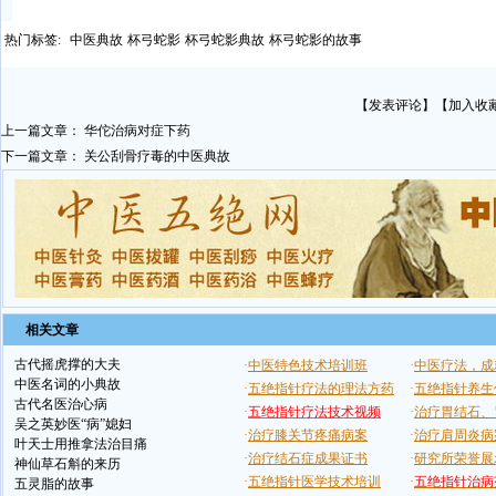
热门标签:
中医典故
杯弓蛇影
杯弓蛇影典故
杯弓蛇影的故事
【
发表评论
】【
加入收
上一篇文章：
华佗治病对症下药
下一篇文章：
关公刮骨疗毒的中医典故
相关文章
古代摇虎撑的大夫
中医名词的小典故
古代名医治心病
吴之英妙医“病”媳妇
叶天士用推拿法治目痛
神仙草石斛的来历
五灵脂的故事