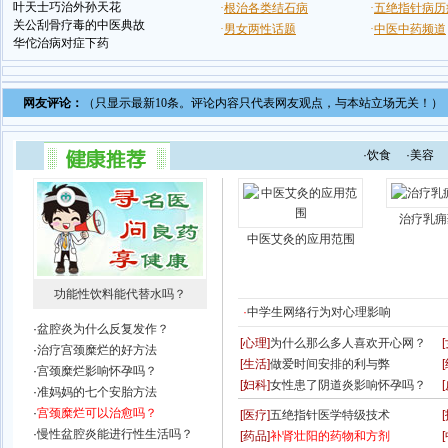
叶天士巧治外孙天花
关公刮骨疗毒的中医典故
华佗治病对症下药
网友评论：
（只显示最新10条。评论内容只代表网友观点，与本站立场无关！