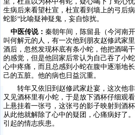
里，杜宣以为杯中有蛇，疑心喝下了蛇心忧
生病后来看望杜宣，杜宣看到墙上的弓后病
蛇影”比喻疑神疑鬼，妄自惊扰。
中医传说：
秦朝年间，陈留县（今河南
叫何解元的人，有一次他到朋友赵修武家里
酒后，忽然发现杯底有条小蛇，他把酒喝干
的感觉，但是他回家后常认为自己吞了小蛇
心中疼痛，而且总感到小蛇在腹中逐渐地长
己的五脏。他的病也日益沉重。
转年又依旧到赵修武家赴宴，这次他非
又见酒杯里有小蛇，于是放下酒杯仔细观看
上悬挂着一张弓，这张弓的影子映射到酒杯
从此他就解除了心中的疑团，心痛病好了。
引起的情志疾患。