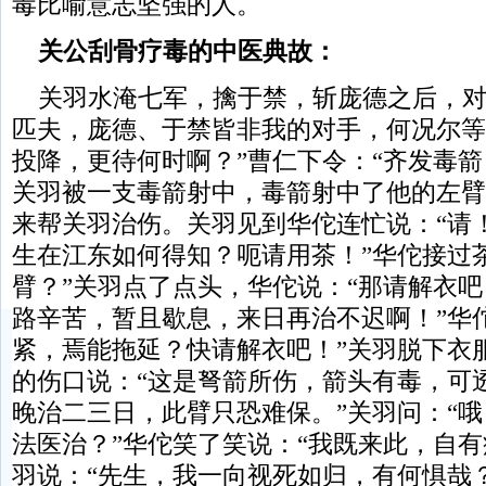
毒比喻意志坚强的人。
关公刮骨疗毒的中医典故：
关羽水淹七军，擒于禁，斩庞德之后，对
匹夫，庞德、于禁皆非我的对手，何况尔等
投降，更待何时啊？”曹仁下令：“齐发毒箭
关羽被一支毒箭射中，毒箭射中了他的左臂
来帮关羽治伤。关羽见到华佗连忙说：“请
生在江东如何得知？呃请用茶！”华佗接过
臂？”关羽点了点头，华佗说：“那请解衣吧
路辛苦，暂且歇息，来日再治不迟啊！”华
紧，焉能拖延？快请解衣吧！”关羽脱下衣
的伤口说：“这是弩箭所伤，箭头有毒，可
晚治二三日，此臂只恐难保。”关羽问：“
法医治？”华佗笑了笑说：“我既来此，自有
羽说：“先生，我一向视死如归，有何惧哉