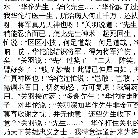
水：“华佗先生，华佗先生……”华佗醒了过
我华佗行医一生，所治病人何止千万，还从
呀！将军真乃天神也呀！”关羽说道：“先
稍能忍痛而已，怎比先生神术，起死回生，
忙说：“区区小技，何足道哉，何足道哉，
呐！哎，华佗能结识将军，得为将军治伤，
矣！”关羽说：“先生过奖了！”二人一阵笑
臂好多了：“哎？妙哉！此臂已伸屈自如，
生真神医也！”华佗连忙说：“岂敢，岂敢
需调养百日，切勿动怒，方可复原！我留药
用。”关羽接过药：“多谢先生！”华佗临走
子，对华佗说：“关羽深知华佗先生非金可
聊寄敬谢之忱，并无他意，还望先生收下！
意？”关羽说：“先生……”，华佗打住关羽
乃天下英雄忠义之士，我特意远道赶来为将