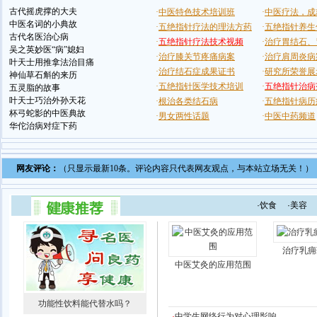
古代摇虎撑的大夫
中医名词的小典故
古代名医治心病
吴之英妙医“病”媳妇
叶天士用推拿法治目痛
神仙草石斛的来历
五灵脂的故事
叶天士巧治外孙天花
杯弓蛇影的中医典故
华佗治病对症下药
网友评论：
（只显示最新10条。评论内容只代表网友观点，与本站立场无关！