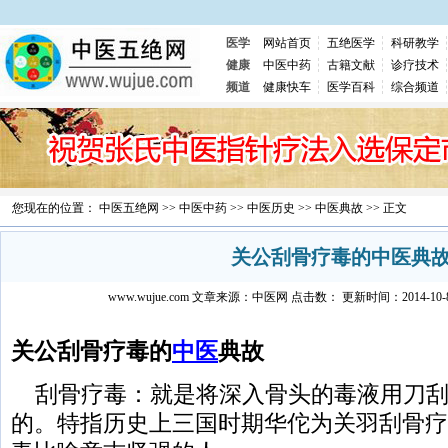
医学
网站首页
五绝医学
科研教学
健康
中医中药
古籍文献
诊疗技术
频道
健康快车
医学百科
综合频道
您现在的位置：
中医五绝网
>>
中医中药
>>
中医历史
>>
中医典故
>> 正文
关公刮骨疗毒的中医典
www.wujue.com
文章来源：
中医网
点击数：
更新时间：2014-10-8 
关公刮骨疗毒的
中医
典故
刮骨疗毒：就是将深入骨头的毒液用刀刮
的。特指历史上三国时期华佗为关羽刮骨疗