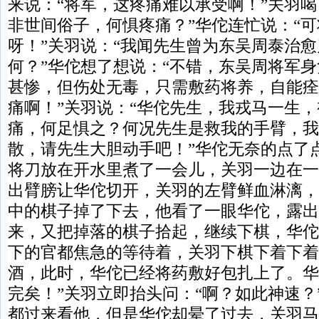
来说：“将军，这疼痛难以承受啊！”关羽喝
非世间俗子，何惧疼痛？”华佗连忙说：“
呀！”关羽说：“我闻先生曾为东吴周泰治
何？”华佗想了想说：“不错，东吴周将军
甚惨，但伤处无毒，只需敷药将养，自能痊
痛啊！”关羽说：“华佗先生，我戎马一生
痛，何足惧之？何况先生是救我的手臂，我
散，请先生大胆动手吧！”华佗无奈的点了
将刀放在开水里煮了一会儿，关羽一边在一
出臂膀让华佗切开，关羽的左臂鲜血淋漓，
中的棋子掉了下去，他看了一眼华佗，露出
来，又把掉落的棋子拾起，继续下棋，华佗
下的官都焦急的等待着，关羽下棋下着下着
酒，此时，华佗已经将药敷好包扎上了。华
完矣！”关羽立即抬头问：“啊？如此神速？
都过来看他，但是华佗却晕了过去，关羽马