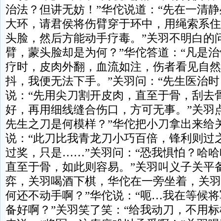
治法？但讲无妨！”华佗说道：“先在一清
大环，请君侯将伤臂穿于环中，用绳索系住
头脸，然后方能动手疗毒。”关羽不明白的
臂，蒙头脸却是为何？”华佗答道：“凡是
疗时，皮肉外翻，血流如注，伤者看见自然
抖，我便无法下手。”关羽问：“先生医治时
说：“先用尖刀割开皮肉，直至于骨，刮去
好，再用细线缝合伤口，方可无事。”关羽
先生之刀是何模样？”华佗把小刀拿出来给
说：“此刀比我青龙刀小巧百倍，锋利则过之
过奖，只是……”关羽问：“恐我惧怕？哈
直至于骨，如此则容易。”关羽叫义子关平
弈，关羽喝酒下棋，华佗在一旁坐着，关羽
何还不动手啊？”华佗说：“呃…我在等候
备好啊？”关羽笑了笑：“给我动刀，不用标