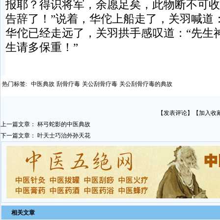
报耶？得识将军，余愿足矣，此物断不可收
告辞了！”说着，华佗上船走了，关羽喊道：
华佗已经走远了，关羽拱手感叹道：“先生
生请多保重！”
热门标签:
中医典故
刮骨疗毒
关公刮骨疗毒
关公刮骨疗毒的典故
【
发表评论
】【
加入收
上一篇文章：
杯弓蛇影的中医典故
下一篇文章：
叶天士巧治外孙天花
相关文章