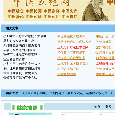
相关文章
小儿哮喘治疗应注意的五大误区
婴儿奶嘴应多久换一次
开灯睡觉影响孩子视力发育
易缺乏维生素的5种宝宝
孩子可以抹激素类药膏吗？
宝宝营养粥食谱
小儿服用中药应注意什么？
婴幼儿不宜用板蓝根防感冒
宝宝仰睡会使五官更俊秀
缓解宝宝打嗝的三个方法
网友评论：
（只显示最新10条。评论内容只代表网友观点，与本站立场无关！