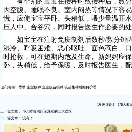
有个别的宝宝在接种时或接种后，数分
因空腹、睡眠不良、室内闷热等情况下容易
慌，应使宝宝平卧、头稍低，喂少量温开水
压人中、合谷穴，同时报告医生作必要的处
如宝宝在注射免疫制剂后数秒/数分钟内
湿冷、呼吸困难、恶心呕吐、面色苍白、口
时抢救，可在短期内危及生命。新妈妈应保
卧，头稍低，给予保暖，及时报告医生，配
热门标签:
婴幼
宝宝接种
宝宝疫苗接种
疫苗接种后如何护理
【
发表评论
】【
加入收
上一篇文章：
小儿哮喘治疗应注意的五大误区
下一篇文章： 没有了