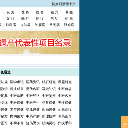
切换到繁體中文
药 浴
艾 灸
捏 脊
秘 方
养 生
足 疗
蜂 疗
脐 疗
气 功
药 膳
病
妇科病
皮肤病
肿瘤病
常见病
疑难病
绿色通道
策法规
医学考试
医药资讯
结石研究
课题研究
训教学
科技成果
历代名医
耳穴知识
中医典故
医词典
中医诊断
中医经络
中医腧穴
中医名方
医临床
中医保健
中医养生
孕育保健
男性保健
性保健
老年保健
婴儿保健
新婚保健
药膳食疗
传秘方
民间偏方
中药详解
护理技术
草药图谱
体图谱
不孕不育
烧伤烫伤
祛病灵符
疗疾手印