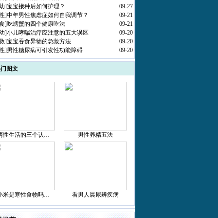
幼
]
宝宝接种后如何护理？
09-27
性
]
中年男性焦虑症如何自我调节？
09-21
食
]
吃螃蟹的四个健康吃法
09-21
幼
]
小儿哮喘治疗应注意的五大误区
09-20
救
]
宝宝吞食异物的急救方法
09-20
性
]
男性糖尿病可引发性功能障碍
09-20
热门图文
两性生活的三个认…
男性养精五法
小米是寒性食物吗…
看男人晨尿辨疾病