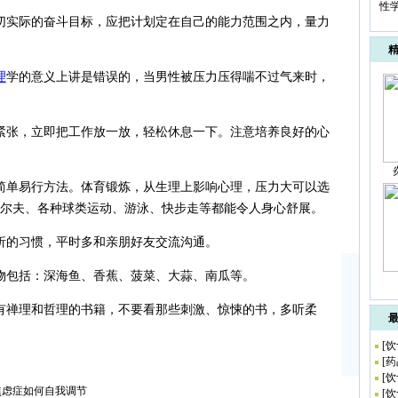
性
实际的奋斗目标，应把计划定在自己的能力范围之内，量力
理
学的意义上讲是错误的，当男性被压力压得喘不过气来时，
张，立即把工作放一放，轻松休息一下。注意培养良好的心
单易行方法。体育锻炼，从生理上影响心理，压力大可以选
尔夫、各种球类运动、游泳、快步走等都能令人身心舒展。
的习惯，平时多和亲朋好友交流沟通。
包括：深海鱼、香蕉、菠菜、大蒜、南瓜等。
禅理和哲理的书籍，不要看那些刺激、惊悚的书，多听柔
[
饮
[
药
[
饮
焦虑症如何自我调节
[
饮