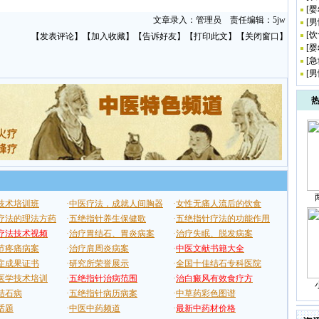
[
婴
文章录入：管理员 责任编辑：5jw
[
男
[
饮
【
发表评论
】【
加入收藏
】【
告诉好友
】【
打印此文
】【
关闭窗口
】
[
婴
[
急
[
男