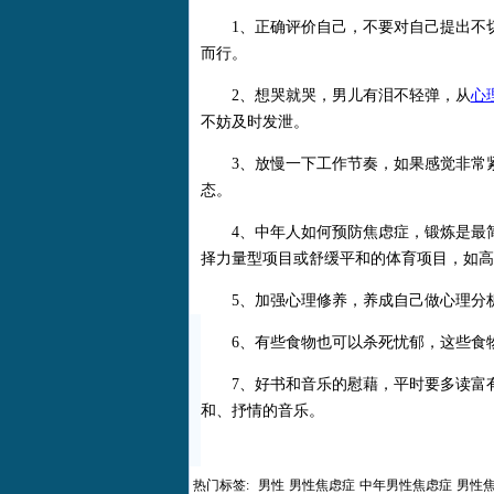
1、正确评价自己，不要对自己提出不切
而行。
2、想哭就哭，男儿有泪不轻弹，从
心
不妨及时发泄。
3、放慢一下工作节奏，如果感觉非常紧
态。
4、中年人如何预防焦虑症，锻炼是最简
择力量型项目或舒缓平和的体育项目，如高
5、加强心理修养，养成自己做心理分析
6、有些食物也可以杀死忧郁，这些食物
7、好书和音乐的慰藉，平时要多读富有
和、抒情的音乐。
热门标签:
男性
男性焦虑症
中年男性焦虑症
男性