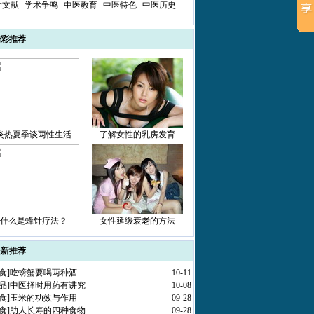
学文献
学术争鸣
中医教育
中医特色
中医历史
精彩推荐
炎热夏季谈两性生活
了解女性的乳房发育
什么是蜂针疗法？
女性延缓衰老的方法
最新推荐
食
]
吃螃蟹要喝两种酒
10-11
品
]
中医择时用药有讲究
10-08
食
]
玉米的功效与作用
09-28
食
]
助人长寿的四种食物
09-28