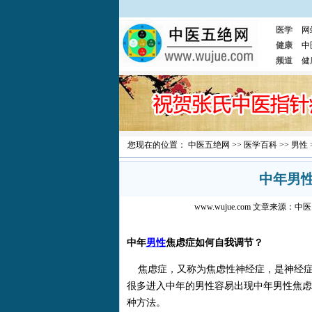
医学
网
健康
中
频道
健
您现在的位置：
中医五绝网
>>
医学百科
>>
男性
中年男
www.wujue.com
文章来源：
中医
中年
男性
焦虑症如何自我调节？
焦虑症，又称为焦虑性神经症，是神经症
很多进入中年的男性容易出现中年男性焦虑
种方法。