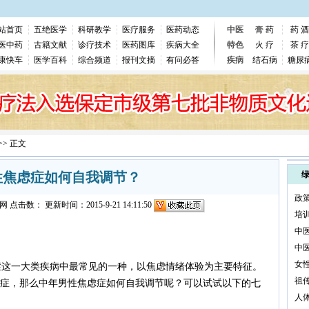
站首页
五绝医学
科研教学
医疗服务
医药动态
中医
膏 药
药 酒
医中药
古籍文献
诊疗技术
医药图库
疾病大全
特色
火 疗
茶 疗
康快车
医学百科
综合频道
报刊文摘
有问必答
疾病
结石病
糖尿
>> 正文
性焦虑症如何自我调节？
政
网
点击数：
更新时间：2015-9-21 14:11:50
培
中
中
女
这一大类疾病中最常见的一种，以焦虑情绪体验为主要特征。
祖
症，那么中年男性焦虑症如何自我调节呢？可以试试以下的七
人