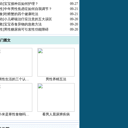
幼
]
宝宝接种后如何护理？
09-27
性
]
中年男性焦虑症如何自我调节？
09-21
食
]
吃螃蟹的四个健康吃法
09-21
幼
]
小儿哮喘治疗应注意的五大误区
09-20
救
]
宝宝吞食异物的急救方法
09-20
性
]
男性糖尿病可引发性功能障碍
09-20
热门图文
两性生活的三个认…
男性养精五法
小米是寒性食物吗…
看男人晨尿辨疾病