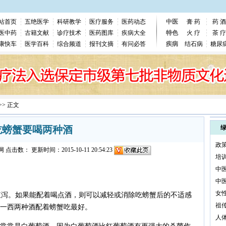
站首页
五绝医学
科研教学
医疗服务
医药动态
中医
膏 药
药 酒
医中药
古籍文献
诊疗技术
医药图库
疾病大全
特色
火 疗
茶 疗
康快车
医学百科
综合频道
报刊文摘
有问必答
疾病
结石病
糖尿
>> 正文
吃螃蟹要喝两种酒
政
网
点击数：
更新时间：2015-10-11 20:54:23
培
中
中
女
泻。如果能配着喝点酒，则可以减轻或消除吃螃蟹后的不适感
祖
一西两种酒配着螃蟹吃最好。
人