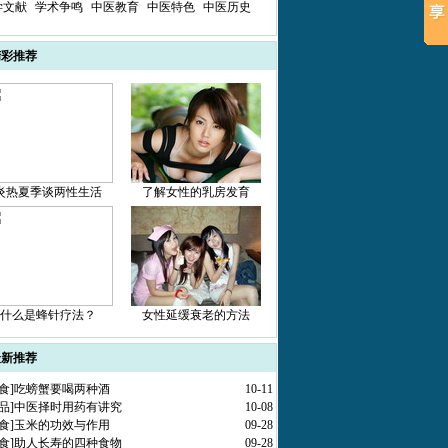
学文献
学术争鸣
中医教育
中医特色
中医历史
精彩推荐
炎热夏季谈两性生活
了解女性的乳房发育
什么是蜂针疗法？
女性延缓衰老的方法
最新推荐
食
]
吃螃蟹要喝两种酒
10-11
品
]
中医择时用药有讲究
10-08
食
]
玉米的功效与作用
09-28
食
]
助人长寿的四种食物
09-28