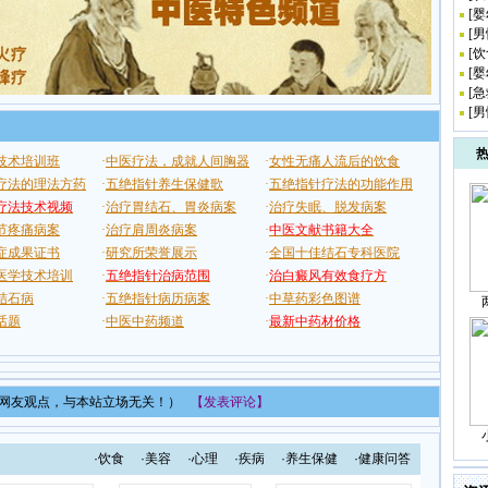
[
婴
[
男
[
饮
[
婴
[
急
[
男
表网友观点，与本站立场无关！）
【发表评论】