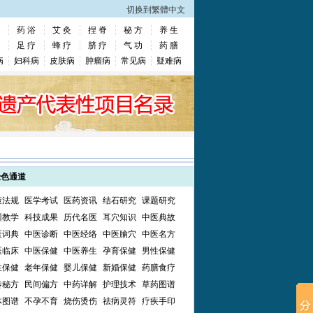
切换到繁體中文
药 浴
艾 灸
捏 脊
秘 方
养 生
足 疗
蜂 疗
脐 疗
气 功
药 膳
病
妇科病
皮肤病
肿瘤病
常见病
疑难病
绿色通道
策法规
医学考试
医药资讯
结石研究
课题研究
训教学
科技成果
历代名医
耳穴知识
中医典故
医词典
中医诊断
中医经络
中医腧穴
中医名方
医临床
中医保健
中医养生
孕育保健
男性保健
性保健
老年保健
婴儿保健
新婚保健
药膳食疗
传秘方
民间偏方
中药详解
护理技术
草药图谱
体图谱
不孕不育
烧伤烫伤
祛病灵符
疗疾手印