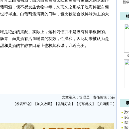
常是白葡萄酒，因为白葡萄酒比红葡萄酒有更强大的杀菌作
性
葡萄酒，便不易发生食物中毒，久而久之形成了吃海鲜配白葡
也行得通。白葡萄酒清爽的口味，也比较适合以鲜味为主的大
是绝妙的搭配。实际上，这种习惯并不是没有科学根据的。
肠胃，而黄酒有活血暖胃的功效，性温和，因此历来被认为是
甜和黄酒的甘醇在口感上也极其和谐，几近完美。
文章录入：管理员 责任编辑：5jw
【
发表评论
】【
加入收藏
】【
告诉好友
】【
打印此文
】【
关闭窗口
】
[
饮
[
药
[
饮
[
饮