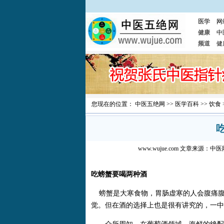
医学
网
健康
中
频道
健
您现在的位置：
中医五绝网
>>
医学百科
>>
饮食
www.wujue.com
文章来源：
中医
吃螃蟹要喝两种酒
螃蟹是大寒食物，胃肠虚寒的人会腹痛腹
觉。但在酒的选择上也是很有讲究的，一中