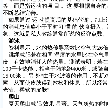
等，而是指运动的项 目 。这 要根据自身
不断总结完善。
如果通过 运 动提高后的基础代谢，加上
的消耗总值略小于平时习 惯 的 饮食摄入
象。这就是私人教练通常所说的反弹点数。
游泳
资料显示，水的热传导系数比空气大26
跳绳减肥若在相同 温度的水里比在空气里
倍，有效地消耗人的热量。测试表明：若在 
100千卡热能，相当于陆地跑400米，或骑自
15 00米 。另 外“由于水波浪的作用，不
擦，从而使皮肤得到放松和休息，所以经常
光洁、柔软的皮肤”。
爬山
夏天爬山减肥 效果 显著。天气炎热的时