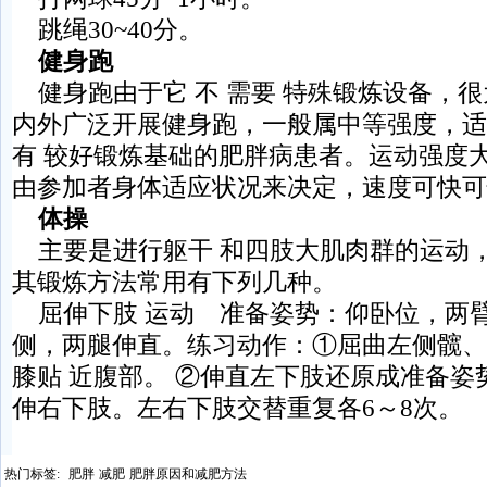
跳绳30~40分。
健身跑
健身跑由于它 不 需要 特殊锻炼设备，
内外广泛开展健身跑，一般属中等强度，适
有 较好锻炼基础的肥胖病患者。运动强度
由参加者身体适应状况来决定，速度可快可
体操
主要是进行躯干 和四肢大肌肉群的运动
其锻炼方法常用有下列几种。
屈伸下肢 运动 准备姿势：仰卧位，两
侧，两腿伸直。练习动作：①屈曲左侧髋、
膝贴 近腹部。 ②伸直左下肢还原成准备姿
伸右下肢。左右下肢交替重复各6～8次。
热门标签:
肥胖
减肥
肥胖原因和减肥方法