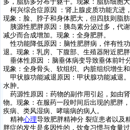
多，脂肪多分布于躯干。现象：脂肪细胞大
柯兴综合症原因 ：肾上腺皮质功能亢进
现象：脸、脖子和身体肥大，但四肢则脂肪
胰源性肥胖原因：胰岛素分泌过多，代谢
减少而合成增加。现象：全身肥胖。
性功能降低原因：脑性肥胖病，伴有性功
退。现象：乳房、下腹部、生殖器附近肥胖
垂体性原因 ：脑垂体病变导致垂体前叶
现象：全身骨头、软组织、内脏组织增生和
甲状腺功能减退原因：甲状腺功能减退。
水肿。
药源性原因：药物的副作用引起，如由肾
物。现象：在服药一段时间后出现的肥胖，
疾病、类风湿病、哮喘病的病人。
精神
心理
导致肥胖精神分 裂症患者以及
胖症的发生是多因性的，饮食习惯与食量过