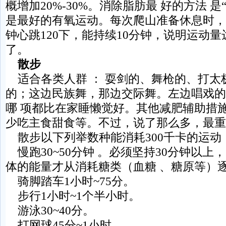
概增加20%-30%。消除脂肪最 好的方法 是
是最好的有氧运动。每次爬山准备休息时，
钟心跳120下，能持续10分钟，说明运动
了。
散步
适合各类人群 ： 耍剑的、舞枪的、打太
的；这边民族舞，那边交际舞。左边唱戏的
哪 项都比在家睡懒觉好。其他减肥辅助措
少吃主食甜食等。不过，说了那么多，最重要
散步以下列举数种能消耗300千卡的运动
慢跑30~50分钟 。必须坚持30分钟以上
体的能量才从消耗糖类（血糖 、糖原等）
骑脚踏车1小时~75分。
步行1小时~1个半小时。
游泳30~40分。
打网球45分~1小时。