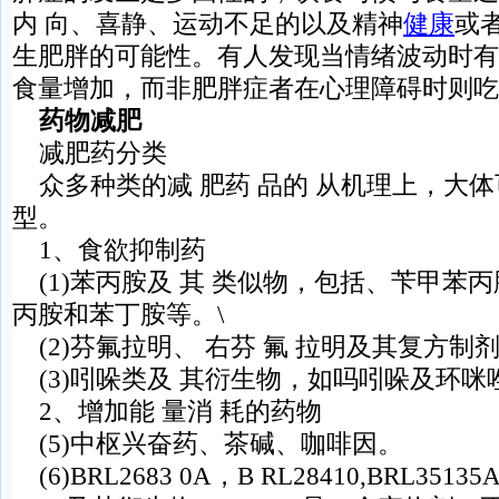
内 向、喜静、运动不足的以及精神
健康
或
生肥胖的可能性。有人发现当情绪波动时有7
食量增加，而非肥胖症者在心理障碍时则吃
药物减肥
减肥药分类
众多种类的减 肥药 品的 从机理上，大
型。
1、食欲抑制药
(1)苯丙胺及 其 类似物，包括、苄甲苯
丙胺和苯丁胺等。\
(2)芬氟拉明、 右芬 氟 拉明及其复方制
(3)吲哚类及 其衍生物，如吗吲哚及环咪
2、增加能 量消 耗的药物
(5)中枢兴奋药、茶碱、咖啡因。
(6)BRL2683 0A，B RL28410,BRL35135