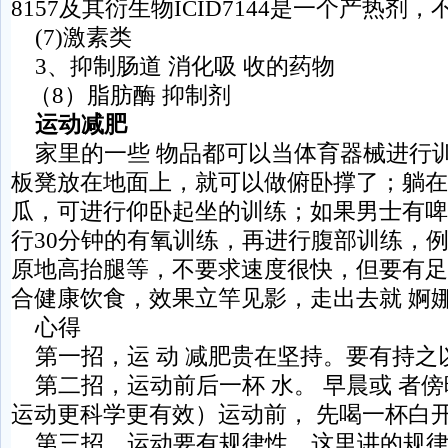
8157及其衍生物ICID7144是一个产热剂
(7)激素类
3、抑制肠道 消化吸 收的药物
（8）脂肪酶 抑制剂
运动减肥
家里的一些 物品都可以当体育器械进行
板凳放在地面上，就可以做俯卧撑了；躺在
瓜，可进行仰卧起坐的训练；如果男士有啤
行30分钟的有氧训练，再进行腹部训练，例 
原地高抬腿等，不要求速度很快，但要有足
合健康饮食，效果立竿见影，走出去就 婀
心得
第一招，运 动 减肥贵在坚持。要有持之
第二招，运动前后一杯 水。 早晨或 者
运动更科学更有效）运动前， 先喝一杯白开
第三招，运动要有规律性。这里讲的规律