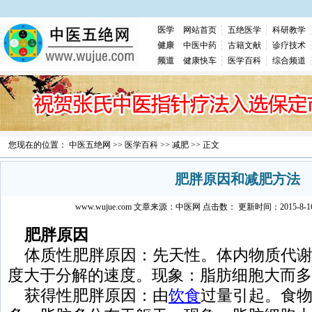
医学
网站首页
五绝医学
科研教学
健康
中医中药
古籍文献
诊疗技术
频道
健康快车
医学百科
综合频道
您现在的位置：
中医五绝网
>>
医学百科
>>
减肥
>> 正文
肥胖原因和减肥方法
www.wujue.com
文章来源：
中医网
点击数：
更新时间：2015-8-16 
肥胖原因
体质性肥胖原因：先天性。体内物质代谢
度大于分解的速度。现象：脂肪细胞大而多
获得性肥胖原因：由
饮食
过量引起。食