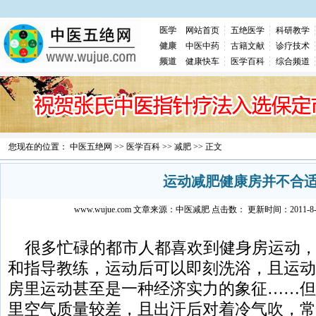
医学
网站首页
五绝医学
科研教学
健康
中医中药
古籍文献
诊疗技术
频道
健康快车
医学百科
综合频道
您现在的位置：
中医五绝网
>>
医学百科
>>
减肥
>> 正文
运动减肥健康房并不合
www.wujue.com
文章来源：
中医减肥
点击数：
更新时间：2011-8-9 
很多忙碌的都市人都喜欢到健身房运动，
和指导教练，运动后可以即刻洗浴，且运动
房里运动甚至是一种经济实力的象征……但
里空气质量较差，且出汗后对着冷气吹，常