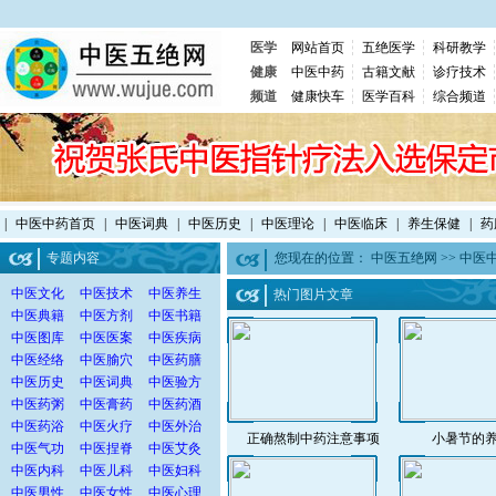
医学
网站首页
五绝医学
科研教学
健康
中医中药
古籍文献
诊疗技术
频道
健康快车
医学百科
综合频道
|
中医中药首页
|
中医词典
|
中医历史
|
中医理论
|
中医临床
|
养生保健
|
药
专题内容
您现在的位置：
中医五绝网
>>
中医
中医文化
中医技术
中医养生
热门图片文章
中医典籍
中医方剂
中医书籍
中医图库
中医医案
中医疾病
中医经络
中医腧穴
中医药膳
中医历史
中医词典
中医验方
中医药粥
中医膏药
中医药酒
中医药浴
中医火疗
中医外治
正确熬制中药注意事项
小暑节的
中医气功
中医捏脊
中医艾灸
中医内科
中医儿科
中医妇科
中医男性
中医女性
中医心理