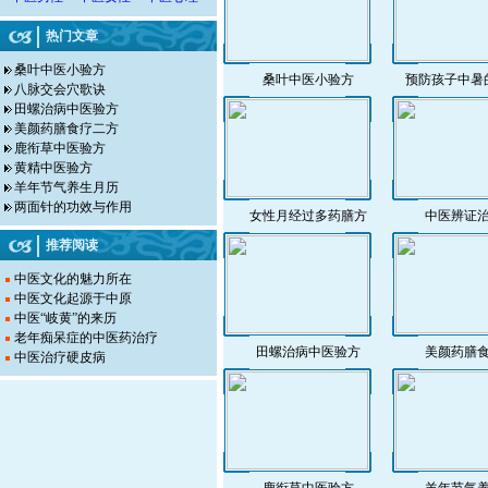
热门文章
桑叶中医小验方
桑叶中医小验方
预防孩子中暑
八脉交会穴歌诀
田螺治病中医验方
美颜药膳食疗二方
鹿衔草中医验方
黄精中医验方
羊年节气养生月历
两面针的功效与作用
女性月经过多药膳方
中医辨证
推荐阅读
中医文化的魅力所在
中医文化起源于中原
中医“岐黄”的来历
老年痴呆症的中医药治疗
田螺治病中医验方
美颜药膳
中医治疗硬皮病