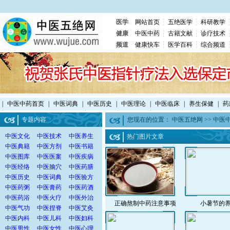
医学
网站首页
五绝医学
科研教学
健康
中医中药
古籍文献
诊疗技术
频道
健康快车
医学百科
综合频道
|
中医中药首页
|
中医词典
|
中医历史
|
中医理论
|
中医临床
|
养生保健
|
药
专题内容
您现在的位置：
中医五绝网
>>
中医
中医文化
中医技术
中医养生
热门图片文章
中医典籍
中医方剂
中医书籍
中医图库
中医医案
中医疾病
中医经络
中医腧穴
中医药膳
中医历史
中医词典
中医验方
中医药粥
中医膏药
中医药酒
中医药浴
中医火疗
中医外治
正确熬制中药注意事项
小暑节的
中医气功
中医捏脊
中医艾灸
中医内科
中医儿科
中医妇科
中医男性
中医女性
中医心理