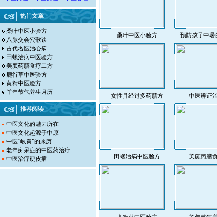
热门文章
桑叶中医小验方
桑叶中医小验方
预防孩子中暑
八脉交会穴歌诀
古代名医治心病
田螺治病中医验方
美颜药膳食疗二方
鹿衔草中医验方
黄精中医验方
羊年节气养生月历
女性月经过多药膳方
中医辨证
推荐阅读
中医文化的魅力所在
中医文化起源于中原
中医“岐黄”的来历
老年痴呆症的中医药治疗
田螺治病中医验方
美颜药膳
中医治疗硬皮病